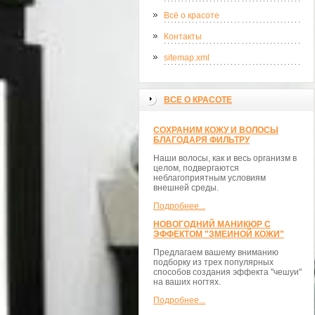
Всё о красоте
Контакты
sitemap.xml
ВСЕ О КРАСОТЕ
СОХРАНИМ КОЖУ И ВОЛОСЫ
БЛАГОДАРЯ ФИЛЬТРУ
Наши волосы, как и весь организм в
целом, подвергаются
неблагоприятным условиям
внешней среды.
Подробнее...
НОВОГОДНИЙ МАНИКЮР С
ЭФФЕКТОМ "ЗМЕИНОЙ КОЖИ"
Предлагаем вашему вниманию
подборку из трех популярных
способов создания эффекта "чешуи"
на ваших ногтях.
Подробнее...