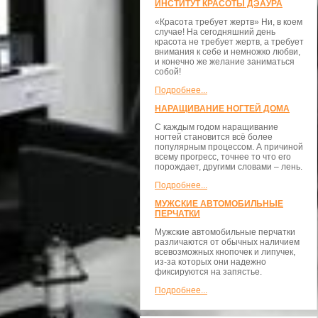
ИНСТИТУТ КРАСОТЫ ДЭАУРА
«Красота требует жертв» Ни, в коем
случае! На сегодняшний день
красота не требует жертв, а требует
внимания к себе и немножко любви,
и конечно же желание заниматься
собой!
Подробнее...
НАРАЩИВАНИЕ НОГТЕЙ ДОМА
С каждым годом наращивание
ногтей становится всё более
популярным процессом. А причиной
всему прогресс, точнее то что его
порождает, другими словами – лень.
Подробнее...
МУЖСКИЕ АВТОМОБИЛЬНЫЕ
ПЕРЧАТКИ
Мужские автомобильные перчатки
различаются от обычных наличием
всевозможных кнопочек и липучек,
из-за которых они надежно
фиксируются на запястье.
Подробнее...