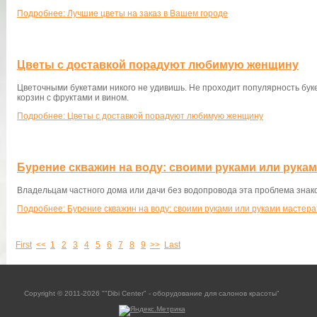
Подробнее: Лучшие цветы на заказ в Вашем городе
Цветы с доставкой порадуют любимую женщину
Цветочными букетами никого не удивишь. Не проходит популярность бук
корзин с фруктами и вином.
Подробнее: Цветы с доставкой порадуют любимую женщину
Бурение скважин на воду: своими руками или рука
Владельцам частного дома или дачи без водопровода эта проблема знак
Подробнее: Бурение скважин на воду: своими руками или руками мастера
First
<<
1
2
3
4
5
6
7
8
9
>>
Last
Copyright © 2011-2026 ""Dibi Center" - оборудование для салонов красоты"