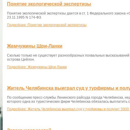
Понятие экологической экспертизы
Понятие экологической экспертизы дается в ст. 1 Федерального закона «
23.11.1995 N 174-ФЗ.
Подробнее: Понятие экологической экспертизы
Жемчужины Шри-Ланки
Сколько только не существует разнообразных похвальных высказываний 
острова Цейлон.
Подробнее: Жемчужины Шри-Ланки
Житель Челябинска выиграл суд у турфирмы и полу
По сообщению пресс-службы Ленинского райсуда города Челябинска, неда
которого одна из туристических фирм Челябинска обязалась выплатить с
Подробнее: Житель Челябинска выиграл суд у турфирмы и получит 5000