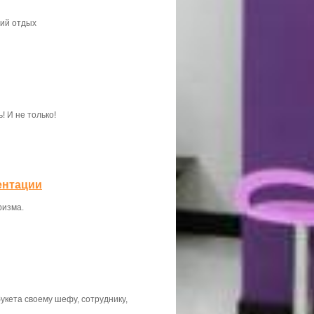
ний отдых
 И не только!
ентации
ризма.
укета своему шефу, сотруднику,