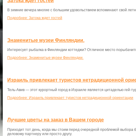
Затока ждет гостей
В зимние вечера многие с большим удовольствием вспоминают свой лет
Подробнее: Затока ждет гостей
Знаменитые музеи Финляндии.
Интересует рыбалка в Финляндии коттеджи? Отличное место порыбачить!
Подробнее: Знаменитые музеи Финляндии.
Израиль привлекает туристов нетрадиционной ори
Тель-Авив — этот курортный город в Израиле является цитаделью гей-ту
Подробнее: Израиль привлекает туристов нетрадиционной ориентации
Лучшие цветы на заказ в Вашем городе
Приходит тот день, когда мы стоим перед очередной проблемой выбора б
деловому партнеру или просто другу.