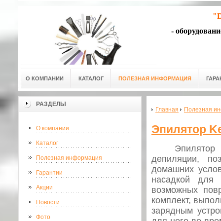
"D
- оборудован
О КОМПАНИИ
КАТАЛОГ
ПОЛЕЗНАЯ ИНФОРМАЦИЯ
ГАРА
РАЗДЕЛЫ
Главная
Полезная и
Эпилятор Ke
О компании
Каталог
Эпилятор
депиляции, п
Полезная информация
домашних услов
Гарантии
насадкой для 
Акции
возможных пов
комплект, выпол
Новости
зарядным устро
Фото