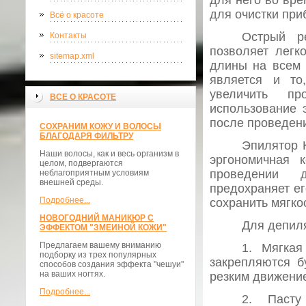
для него во вре
для очистки при
Всё о красоте
Острый р
Контакты
позволяет легк
sitemap.xml
длины на всем 
является и то
увеличить пр
ВСЕ О КРАСОТЕ
использование 
после проведен
СОХРАНИМ КОЖУ И ВОЛОСЫ
БЛАГОДАРЯ ФИЛЬТРУ
Эпилятор 
Наши волосы, как и весь организм в
эргономичная 
целом, подвергаются
проведении д
неблагоприятным условиям
внешней среды.
предохраняет ег
Подробнее...
сохранить мягко
НОВОГОДНИЙ МАНИКЮР С
Для депил
ЭФФЕКТОМ "ЗМЕИНОЙ КОЖИ"
Предлагаем вашему вниманию
1. Мягкая
подборку из трех популярных
закрепляются б
способов создания эффекта "чешуи"
на ваших ногтях.
резким движение
Подробнее...
2. Пасту