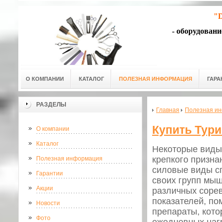
"D
- оборудован
О КОМПАНИИ
КАТАЛОГ
ПОЛЕЗНАЯ ИНФОРМАЦИЯ
ГАРА
РАЗДЕЛЫ
Главная
Полезная и
Купить Тур
О компании
Каталог
Некоторые виды 
крепкого призна
Полезная информация
силовые виды сп
Гарантии
своих групп мыш
Акции
различных сорев
показателей, по
Новости
препараты, кот
Фото