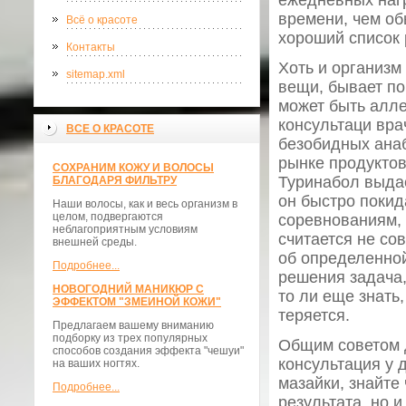
ежедневных нагр
времени, чем о
Всё о красоте
хороший список 
Контакты
Хоть и организм
sitemap.xml
вещи, бывает по
может быть алле
консультаци вра
ВСЕ О КРАСОТЕ
безобидных ана
рынке продуктов
СОХРАНИМ КОЖУ И ВОЛОСЫ
Туринабол выдае
БЛАГОДАРЯ ФИЛЬТРУ
он быстро покид
Наши волосы, как и весь организм в
целом, подвергаются
соревнованиям, 
неблагоприятным условиям
считается не со
внешней среды.
об определенной
Подробнее...
решения задача,
НОВОГОДНИЙ МАНИКЮР С
то ли еще знать,
ЭФФЕКТОМ "ЗМЕИНОЙ КОЖИ"
теряется.
Предлагаем вашему вниманию
подборку из трех популярных
Общим советом д
способов создания эффекта "чешуи"
консультация у 
на ваших ногтях.
мазайки, знайте
Подробнее...
результата, но 