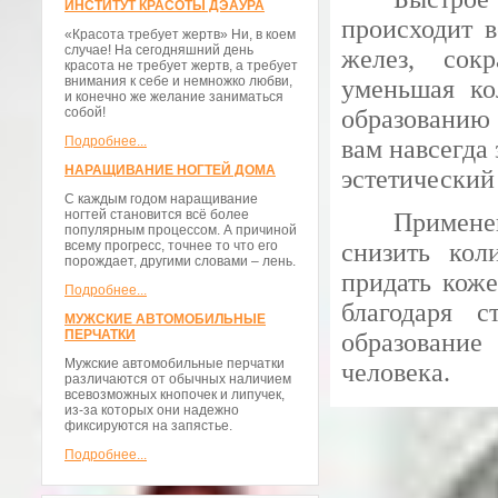
ИНСТИТУТ КРАСОТЫ ДЭАУРА
происходит в
«Красота требует жертв» Ни, в коем
случае! На сегодняшний день
желез, сок
красота не требует жертв, а требует
внимания к себе и немножко любви,
уменьшая ко
и конечно же желание заниматься
собой!
образованию 
Подробнее...
вам навсегда
НАРАЩИВАНИЕ НОГТЕЙ ДОМА
эстетический
С каждым годом наращивание
ногтей становится всё более
Примене
популярным процессом. А причиной
всему прогресс, точнее то что его
снизить кол
порождает, другими словами – лень.
придать кож
Подробнее...
благодаря с
МУЖСКИЕ АВТОМОБИЛЬНЫЕ
ПЕРЧАТКИ
образование
Мужские автомобильные перчатки
человека.
различаются от обычных наличием
всевозможных кнопочек и липучек,
из-за которых они надежно
фиксируются на запястье.
Подробнее...