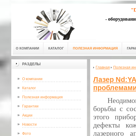
"D
- оборудован
О КОМПАНИИ
КАТАЛОГ
ПОЛЕЗНАЯ ИНФОРМАЦИЯ
ГАРА
РАЗДЕЛЫ
Главная
Полезная и
Лазер Nd:Y
О компании
проблемам
Каталог
Полезная информация
Неодимо
Гарантии
борьбы с со
этого прибо
Акции
дефекты ко
Новости
лазерного а
Фото