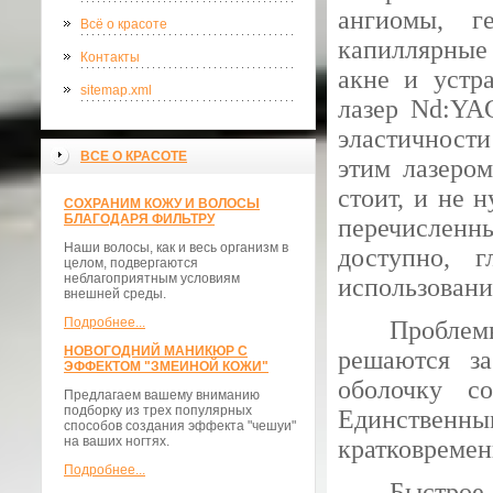
ангиомы, г
Всё о красоте
капиллярные 
Контакты
акне и устр
sitemap.xml
лазер Nd:YA
эластичности
ВСЕ О КРАСОТЕ
этим лазером
стоит, и не 
СОХРАНИМ КОЖУ И ВОЛОСЫ
БЛАГОДАРЯ ФИЛЬТРУ
перечисленны
Наши волосы, как и весь организм в
доступно, 
целом, подвергаются
неблагоприятным условиям
использовани
внешней среды.
Подробнее...
Проблем
НОВОГОДНИЙ МАНИКЮР С
решаются за
ЭФФЕКТОМ "ЗМЕИНОЙ КОЖИ"
оболочку с
Предлагаем вашему вниманию
подборку из трех популярных
Единственн
способов создания эффекта "чешуи"
на ваших ногтях.
кратковремен
Подробнее...
Быстрое