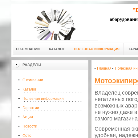
"D
- оборудован
О КОМПАНИИ
КАТАЛОГ
ПОЛЕЗНАЯ ИНФОРМАЦИЯ
ГАРА
РАЗДЕЛЫ
Главная
Полезная и
Мотоэкипиро
О компании
Каталог
Владелец соврем
негативных пого
Полезная информация
возможных авар
Гарантии
не нужно даже в
Акции
самого магазина
Новости
Современная эк
удобная, надежн
Фото