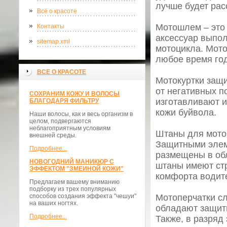
лучше будет рас
Всё о красоте
Мотошлем – это 
Контакты
аксессуар выпо
sitemap.xml
мотоцикла. Мото
любое время го
ВСЕ О КРАСОТЕ
Мотокуртки защи
от негативных п
СОХРАНИМ КОЖУ И ВОЛОСЫ
изготавливают и
БЛАГОДАРЯ ФИЛЬТРУ
кожи буйвола.
Наши волосы, как и весь организм в
целом, подвергаются
неблагоприятным условиям
Штаны для мотоц
внешней среды.
Защитными элеме
Подробнее...
размещены в обл
НОВОГОДНИЙ МАНИКЮР С
штаны имеют стр
ЭФФЕКТОМ "ЗМЕИНОЙ КОЖИ"
комфорта водит
Предлагаем вашему вниманию
подборку из трех популярных
способов создания эффекта "чешуи"
Мотоперчатки сл
на ваших ногтях.
обладают защитн
Подробнее...
Также, в разряд