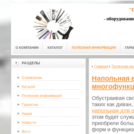
"D
- оборудован
О КОМПАНИИ
КАТАЛОГ
ПОЛЕЗНАЯ ИНФОРМАЦИЯ
ГАРА
РАЗДЕЛЫ
Главная
Полезная и
Напольная 
О компании
многофункц
Каталог
Полезная информация
Обустраивая сво
таких как диван
Гарантии
напольная для 
Акции
этом будет служ
приобрели больш
Новости
форм и функцио
Фото