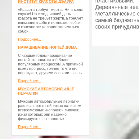
пластиковыми.
ИНСТИТУТ КРАСОТЫ ДЭАУРА
Деревянные веша
«Красота требует жертв» Ни, в коем
Металлические 
случае! На сегодняшний день
красота не требует жертв, а требует
самый бюджетный
внимания к себе и немножко любви,
своих причудли
и конечно же желание заниматься
собой!
Подробнее...
НАРАЩИВАНИЕ НОГТЕЙ ДОМА
С каждым годом наращивание
ногтей становится всё более
популярным процессом. А причиной
всему прогресс, точнее то что его
порождает, другими словами – лень.
Подробнее...
МУЖСКИЕ АВТОМОБИЛЬНЫЕ
ПЕРЧАТКИ
Мужские автомобильные перчатки
различаются от обычных наличием
всевозможных кнопочек и липучек,
из-за которых они надежно
фиксируются на запястье.
Подробнее...