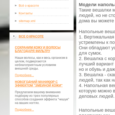
Модели наполь
Всё о красоте
Такие вешалки м
Контакты
людей, но не ст
дома вы можете
sitemap.xml
Напольные веша
1. Вертикальная
ВСЕ О КРАСОТЕ
устремлены к по
Они обладают у
СОХРАНИМ КОЖУ И ВОЛОСЫ
БЛАГОДАРЯ ФИЛЬТРУ
для сумок.
Наши волосы, как и весь организм в
2. Вешалка с ко
целом, подвергаются
лучший вариант 
неблагоприятным условиям
внешней среды.
но и обувь и даж
3. Вешалка - ск
Подробнее...
людей, так как 
НОВОГОДНИЙ МАНИКЮР С
4. Напольная ве
ЭФФЕКТОМ "ЗМЕИНОЙ КОЖИ"
которую можно 
Предлагаем вашему вниманию
деловых людей.
подборку из трех популярных
способов создания эффекта "чешуи"
на ваших ногтях.
Напольные веша
Подробнее...