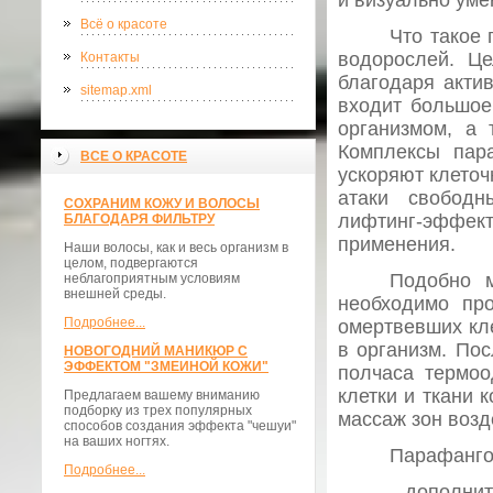
и визуально уме
Всё о красоте
Что такое 
водорослей. Ц
Контакты
благодаря акти
sitemap.xml
входит большое
организмом, а 
Комплексы пар
ВСЕ О КРАСОТЕ
ускоряют клето
атаки свободн
СОХРАНИМ КОЖУ И ВОЛОСЫ
лифтинг-эффек
БЛАГОДАРЯ ФИЛЬТРУ
применения.
Наши волосы, как и весь организм в
целом, подвергаются
Подобно 
неблагоприятным условиям
внешней среды.
необходимо про
Подробнее...
омертвевших кл
в организм. Пос
НОВОГОДНИЙ МАНИКЮР С
ЭФФЕКТОМ "ЗМЕИНОЙ КОЖИ"
полчаса термоо
клетки и ткани 
Предлагаем вашему вниманию
подборку из трех популярных
массаж зон возд
способов создания эффекта "чешуи"
на ваших ногтях.
Парафанго
Подробнее...
- дополни