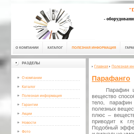
"D
- оборудован
О КОМПАНИИ
КАТАЛОГ
ПОЛЕЗНАЯ ИНФОРМАЦИЯ
ГАРА
РАЗДЕЛЫ
Главная
Полезная и
Парафанго
О компании
Каталог
Парафин ш
вещество способ
Полезная информация
тело, парафин
Гарантии
полезных вещест
Акции
плюс – веществ
приводит к гл
Новости
Подобный эффек
Фото