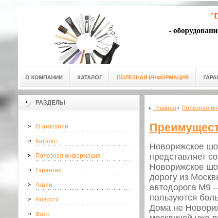
"D
- оборудован
О КОМПАНИИ
КАТАЛОГ
ПОЛЕЗНАЯ ИНФОРМАЦИЯ
ГАРА
РАЗДЕЛЫ
Главная
Полезная и
Преимущест
О компании
Каталог
Новорижское шос
представляет со
Полезная информация
Новорижское шос
Гарантии
дорогу из Москв
Акции
автодорога М9 –
пользуются бол
Новости
Дома не Новориж
Фото