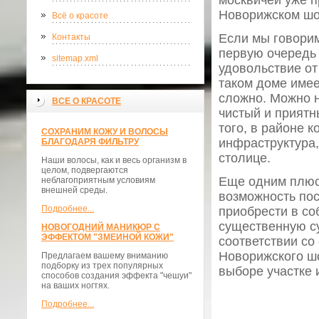
москвичей уже 
Новорижском шо
Всё о красоте
Если мы говори
Контакты
первую очередь 
sitemap.xml
удовольствие от
таком доме имее
сложно. Можно н
ВСЕ О КРАСОТЕ
чистый и приятн
того, в районе 
СОХРАНИМ КОЖУ И ВОЛОСЫ
инфраструктура,
БЛАГОДАРЯ ФИЛЬТРУ
столице.
Наши волосы, как и весь организм в
целом, подвергаются
Еще одним плюс
неблагоприятным условиям
внешней среды.
возможность пос
Подробнее...
приобрести в со
существенную су
НОВОГОДНИЙ МАНИКЮР С
ЭФФЕКТОМ "ЗМЕИНОЙ КОЖИ"
соответствии с
Новорижского ш
Предлагаем вашему вниманию
подборку из трех популярных
выборе участке 
способов создания эффекта "чешуи"
на ваших ногтях.
Подробнее...