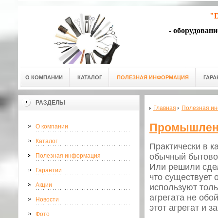
"D
- оборудован
О КОМПАНИИ
КАТАЛОГ
ПОЛЕЗНАЯ ИНФОРМАЦИЯ
ГАРА
РАЗДЕЛЫ
Главная
Полезная и
Промышлен
О компании
Каталог
Практически в к
обычный бытовой
Полезная информация
Или решили сдел
Гарантии
что существует 
Акции
используют толь
агрегата не обо
Новости
этот агрегат и з
Фото