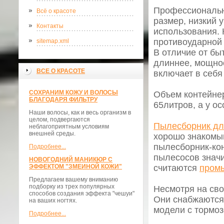
Профессиональн
Всё о красоте
размер, низкий 
Контакты
использования. 
противоударной 
sitemap.xml
В отличие от бы
длиннее, мощнос
ВСЕ О КРАСОТЕ
включает в себя
СОХРАНИМ КОЖУ И ВОЛОСЫ
Объем контейнер
БЛАГОДАРЯ ФИЛЬТРУ
65литров, а у о
Наши волосы, как и весь организм в
целом, подвергаются
Пылесборник дл
неблагоприятным условиям
внешней среды.
хорошо знакомы
пылесборник-кон
Подробнее...
пылесосов знач
НОВОГОДНИЙ МАНИКЮР С
ЭФФЕКТОМ "ЗМЕИНОЙ КОЖИ"
считаются
пром
Предлагаем вашему вниманию
подборку из трех популярных
Несмотря на св
способов создания эффекта "чешуи"
Они снабжаются
на ваших ногтях.
модели с тормоз
Подробнее...