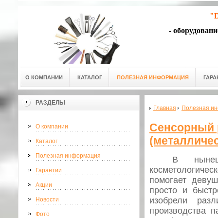
"D
- оборудован
О КОМПАНИИ
КАТАЛОГ
ПОЛЕЗНАЯ ИНФОРМАЦИЯ
ГАРА
РАЗДЕЛЫ
Главная
Полезная и
Сенсорный 
О компании
(металличес
Каталог
Полезная информация
В нынеш
косметологиче
Гарантии
помогает деву
Акции
просто и быстр
изобрели разл
Новости
производства 
Фото