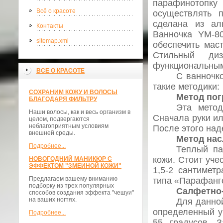
парафинотопку
Всё о красоте
осуществлять 
сделана из ал
Контакты
Ванночка YM-8
sitemap.xml
обеспечить мас
Стильный ди
функциональным
ВСЕ О КРАСОТЕ
С ванночк
такие методики:
СОХРАНИМ КОЖУ И ВОЛОСЫ
Метод по
БЛАГОДАРЯ ФИЛЬТРУ
Эта метод
Наши волосы, как и весь организм в
Сначала руки ил
целом, подвергаются
неблагоприятным условиям
После этого над
внешней среды.
Метод на
Подробнее...
Теплый па
кожи. Стоит уче
НОВОГОДНИЙ МАНИКЮР С
ЭФФЕКТОМ "ЗМЕИНОЙ КОЖИ"
1,5-2 сантимет
Предлагаем вашему вниманию
типа «Парафанг
подборку из трех популярных
Салфетно
способов создания эффекта "чешуи"
на ваших ногтях.
Для данно
определенный у
Подробнее...
55 градусов. 