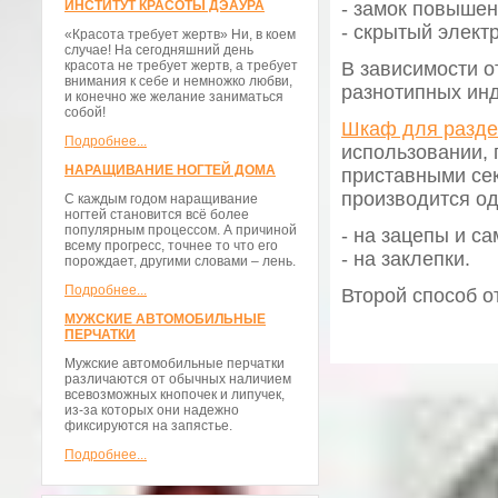
ИНСТИТУТ КРАСОТЫ ДЭАУРА
- замок повышен
- скрытый элект
«Красота требует жертв» Ни, в коем
случае! На сегодняшний день
красота не требует жертв, а требует
В зависимости о
внимания к себе и немножко любви,
разнотипных ин
и конечно же желание заниматься
собой!
Шкаф для разде
Подробнее...
использовании, 
НАРАЩИВАНИЕ НОГТЕЙ ДОМА
приставными се
производится о
С каждым годом наращивание
ногтей становится всё более
популярным процессом. А причиной
- на зацепы и с
всему прогресс, точнее то что его
- на заклепки.
порождает, другими словами – лень.
Подробнее...
Второй способ о
МУЖСКИЕ АВТОМОБИЛЬНЫЕ
ПЕРЧАТКИ
Мужские автомобильные перчатки
различаются от обычных наличием
всевозможных кнопочек и липучек,
из-за которых они надежно
фиксируются на запястье.
Подробнее...