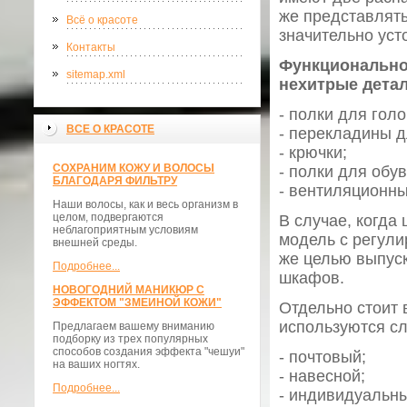
же представлят
Всё о красоте
значительно уст
Контакты
Функционально
sitemap.xml
нехитрые детал
- полки для гол
ВСЕ О КРАСОТЕ
- перекладины д
- крючки;
СОХРАНИМ КОЖУ И ВОЛОСЫ
- полки для обув
БЛАГОДАРЯ ФИЛЬТРУ
- вентиляционны
Наши волосы, как и весь организм в
целом, подвергаются
В случае, когда
неблагоприятным условиям
модель с регули
внешней среды.
же целью выпус
Подробнее...
шкафов.
НОВОГОДНИЙ МАНИКЮР С
ЭФФЕКТОМ "ЗМЕИНОЙ КОЖИ"
Отдельно стоит 
используются с
Предлагаем вашему вниманию
подборку из трех популярных
способов создания эффекта "чешуи"
- почтовый;
на ваших ногтях.
- навесной;
Подробнее...
- индивидуальны