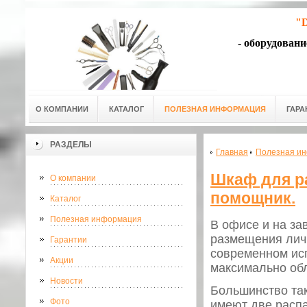
"D
- оборудован
О КОМПАНИИ
КАТАЛОГ
ПОЛЕЗНАЯ ИНФОРМАЦИЯ
ГАРА
РАЗДЕЛЫ
Главная
Полезная и
Шкаф для р
О компании
помощник.
Каталог
Полезная информация
В офисе и на за
размещения лич
Гарантии
современном исп
Акции
максимально обл
Новости
Большинство так
Фото
имеют две распа