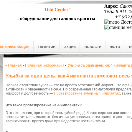
Адрес:
Санкт
"Dibi Center"
Тел.:
8-911-1
+7 (812)
- оборудование для салонов красоты
Досто
АЯ ИНФОРМАЦИЯ
ГАРАНТИИ
АКЦИИ
НОВОСТИ
ФОТО
В
Главная
Полезная информация
Улыбка за один день: как 4 импланта
Улыбка за один день: как 4 импланта заменяют весь
Полное отсутствие зубов — это не просто эстетический дефект. Это огран
активности и уверенности в себе. Но современная стоматология предлага
комфорт и долговечность —
Протезирование зубов на 4 имплантах
, такж
Что такое протезирование на 4 имплантах?
Это технология, при которой весь зубной ряд (обычно верхняя или нижня
всего на четыре импланта. Два из них устанавливаются прямо, а два — по
зафиксировать протез даже при недостатке костной ткани.