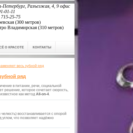
-Петербург, Разъезжая, 4, 9 офис
91-01-11
 715-25-75
евская (300 метров)
Владимирская (310 метров)
СЁ О КРАСОТЕ
КОНТАКТЫ
 заменяют весь зубной ряд
 зубной ряд
ичение в питании, речи, социальной
ет решение, которое сочетает скорость,
е известное как метод
All-on-4
.
я челюсть) восстанавливается с опорой
д углом, что позволяет надёжно