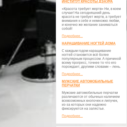
ИНСТИТУТ КРАСОТЫ ДЭАУРА
«Красота требует жертв» Ни, в коем
случае! На сегодняшний день
красота не требует жертв, а требует
внимания к себе и немножко любви,
и конечно же желание заниматься
собой!
Подробнее...
НАРАЩИВАНИЕ НОГТЕЙ ДОМА
С каждым годом наращивание
ногтей становится всё более
популярным процессом. А причиной
всему прогресс, точнее то что его
порождает, другими словами – лень.
Подробнее...
МУЖСКИЕ АВТОМОБИЛЬНЫЕ
ПЕРЧАТКИ
Мужские автомобильные перчатки
различаются от обычных наличием
всевозможных кнопочек и липучек,
из-за которых они надежно
фиксируются на запястье.
Подробнее...