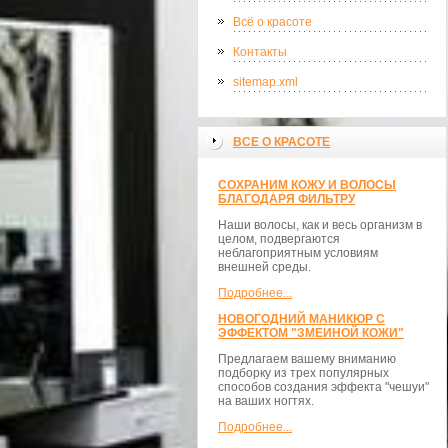
Всё о красоте
Контакты
sitemap.xml
ВСЕ О КРАСОТЕ
СОХРАНИМ КОЖУ И ВОЛОСЫ
БЛАГОДАРЯ ФИЛЬТРУ
Наши волосы, как и весь организм в
целом, подвергаются
неблагоприятным условиям
внешней среды.
Подробнее...
НОВОГОДНИЙ МАНИКЮР С
ЭФФЕКТОМ "ЗМЕИНОЙ КОЖИ"
Предлагаем вашему вниманию
подборку из трех популярных
способов создания эффекта "чешуи"
на ваших ногтях.
Подробнее...