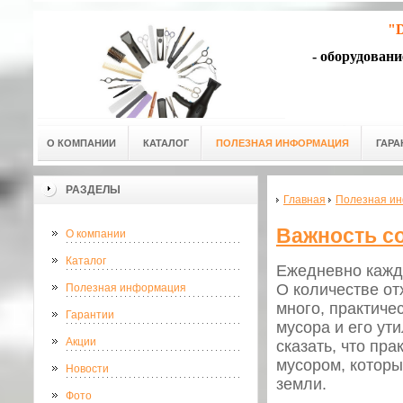
"D
- оборудован
О КОМПАНИИ
КАТАЛОГ
ПОЛЕЗНАЯ ИНФОРМАЦИЯ
ГАРА
РАЗДЕЛЫ
Главная
Полезная и
Важность со
О компании
Каталог
Ежедневно кажды
О количестве от
Полезная информация
много, практиче
Гарантии
мусора и его ут
Акции
сказать, что пр
мусором, которы
Новости
земли.
Фото