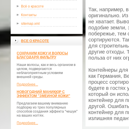
Всё о красоте
Так, например, 
оригинально. Из
Контакты
не хватает. Выв
sitemap.xml
подобие земли, 
побережье, тем 
сортируются. Та
ВСЕ О КРАСОТЕ
для строительны
другие отходы. 
СОХРАНИМ КОЖУ И ВОЛОСЫ
польза от них о
БЛАГОДАРЯ ФИЛЬТРУ
Наши волосы, как и весь организм в
целом, подвергаются
Контейнеры для 
неблагоприятным условиям
как Германия, В
внешней среды.
процесс сортиро
Подробнее...
будете в гостях 
НОВОГОДНИЙ МАНИКЮР С
который он испо
ЭФФЕКТОМ "ЗМЕИНОЙ КОЖИ"
контейнер для п
Предлагаем вашему вниманию
другой. Ошибать
подборку из трех популярных
способов создания эффекта "чешуи"
контейнер для п
на ваших ногтях.
излишняя педант
Подробнее...