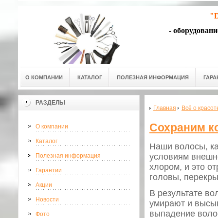
"D
- оборудован
О КОМПАНИИ
КАТАЛОГ
ПОЛЕЗНАЯ ИНФОРМАЦИЯ
ГАРА
РАЗДЕЛЫ
Главная
Всё о красот
Сохраним к
О компании
Каталог
Наши волосы, ка
условиям внешн
Полезная информация
хлором, и это о
Гарантии
головы, перекры
Акции
В результате во
Новости
умирают и высып
выпадение волос
Фото