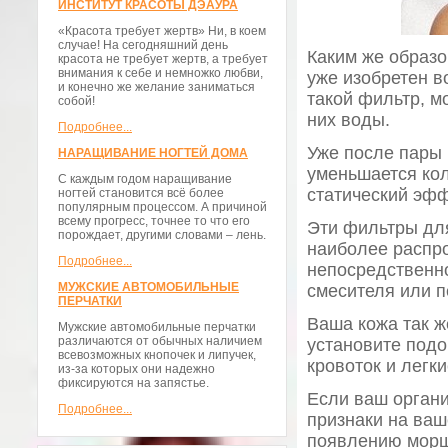
ИНСТИТУТ КРАСОТЫ ДЭАУРА
«Красота требует жертв» Ни, в коем
случае! На сегодняшний день
Каким же образо
красота не требует жертв, а требует
внимания к себе и немножко любви,
уже изобретен в
и конечно же желание заниматься
такой фильтр, м
собой!
них воды.
Подробнее...
Уже после пары 
НАРАЩИВАНИЕ НОГТЕЙ ДОМА
уменьшается кол
С каждым годом наращивание
статический эфф
ногтей становится всё более
популярным процессом. А причиной
всему прогресс, точнее то что его
Эти фильтры для
порождает, другими словами – лень.
наиболее распро
Подробнее...
непосредственно
МУЖСКИЕ АВТОМОБИЛЬНЫЕ
смесителя или 
ПЕРЧАТКИ
Ваша кожа так же
Мужские автомобильные перчатки
различаются от обычных наличием
установите подо
всевозможных кнопочек и липучек,
кровоток и легк
из-за которых они надежно
фиксируются на запястье.
Если ваш органи
Подробнее...
признаки на ваш
появлению морщи